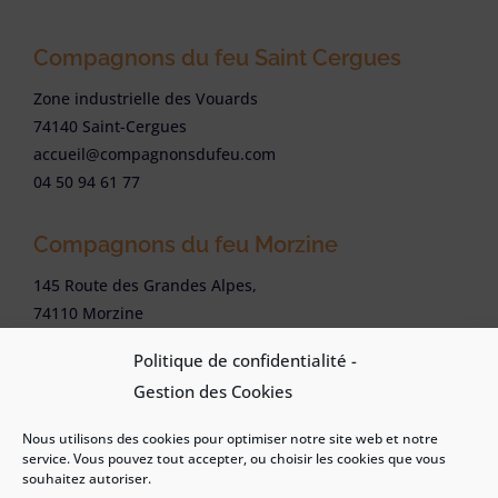
Compagnons du feu Saint Cergues
Zone industrielle des Vouards
74140 Saint-Cergues
accueil@compagnonsdufeu.com
04 50 94 61 77
Compagnons du feu Morzine
145 Route des Grandes Alpes,
74110 Morzine
accueil@compagnonsdufeu.com
Politique de confidentialité -
04 50 37 72 72
Gestion des Cookies
© 2026 – Site créé et référencé par APG Web
Nous utilisons des cookies pour optimiser notre site web et notre
Conseil –
Mentions légales
–
Politique
service. Vous pouvez tout accepter, ou choisir les cookies que vous
souhaitez autoriser.
cookies
–
Plan du site