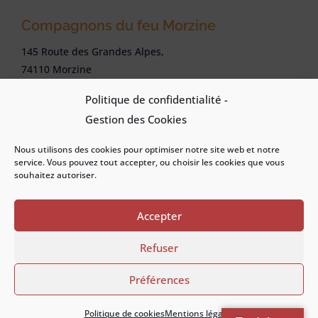
Compagnons du feu Morzine
145 Route des Grandes Alpes,
74110 Morzine
accueil@compagnonsdufeu.com
Politique de confidentialité -
04 50 37 72 72
Gestion des Cookies
© 2026 – Site créé et référencé par APG Web
Nous utilisons des cookies pour optimiser notre site web et notre
Conseil –
Mentions légales
–
Politique
service. Vous pouvez tout accepter, ou choisir les cookies que vous
souhaitez autoriser.
cookies
–
Plan du site
Accepter
Refuser
Préférences
Politique de cookies
Mentions légales