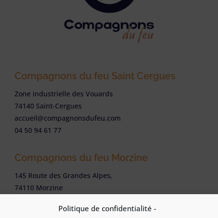
Compagnons du feu Saint Cergues
Zone industrielle des Vouards
74140 Saint-Cergues
accueil@compagnonsdufeu.com
04 50 94 61 77
Compagnons du feu Morzine
145 Route des Grandes Alpes,
74110 Morzine
accueil@compagnonsdufeu.com
Politique de confidentialité -
04 50 37 72 72